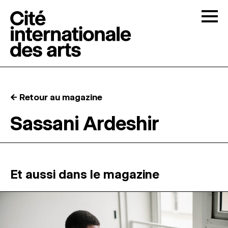
Skip to content
Togg
APPELS À CANDIDATURES
← Retour au magazine
LA CITÉ
↓
Sassani Ardeshir
RÉSIDENCES
↓
ATELIERS OUVERTS
Et aussi dans le magazine
PROGRAMMATION