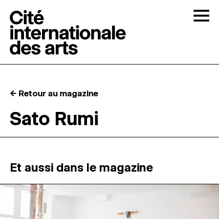
Skip to content
Togg
APPELS À CANDIDATURES
← Retour au magazine
LA CITÉ
↓
Sato Rumi
RÉSIDENCES
↓
ATELIERS OUVERTS
Et aussi dans le magazine
PROGRAMMATION