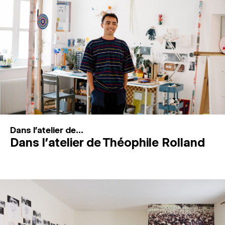
MAGAZINE
ESPACES DE PRATIQUE ARTISTIQUE
↓
Recherche
Connexion
↓
Dans l'atelier de...
Dans l’atelier de Théophile Rolland