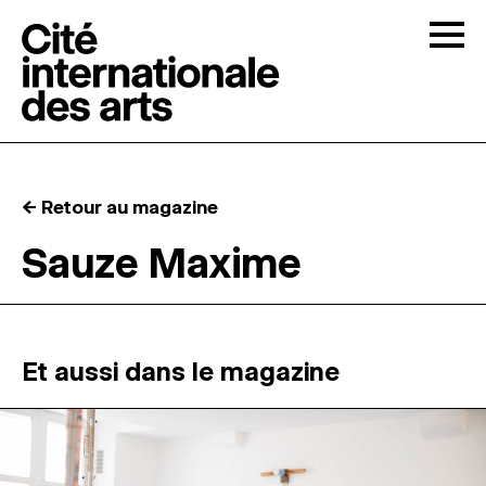
Skip to content
Togg
APPELS À CANDIDATURES
← Retour au magazine
LA CITÉ
↓
Sauze Maxime
RÉSIDENCES
↓
ATELIERS OUVERTS
Et aussi dans le magazine
PROGRAMMATION