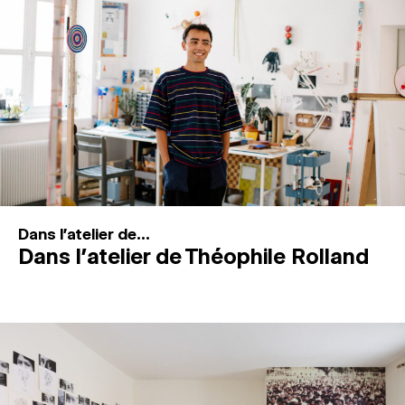
MAGAZINE
ESPACES DE PRATIQUE ARTISTIQUE
↓
Recherche
Connexion
↓
Dans l'atelier de...
Dans l’atelier de Théophile Rolland