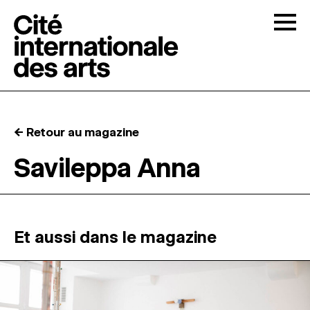
Skip to content
Togg
APPELS À CANDIDATURES
← Retour au magazine
LA CITÉ
↓
Savileppa Anna
RÉSIDENCES
↓
ATELIERS OUVERTS
Et aussi dans le magazine
PROGRAMMATION