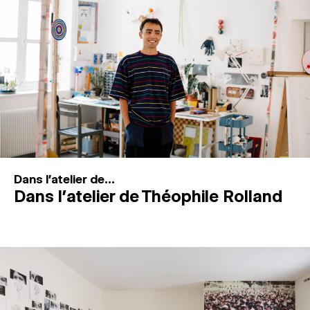
MAGAZINE
ESPACES DE PRATIQUE ARTISTIQUE
↓
Recherche
Connexion
↓
Dans l'atelier de...
Dans l’atelier de Théophile Rolland