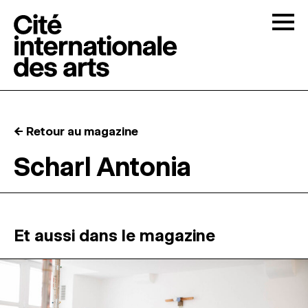
Skip to content
Togg
APPELS À CANDIDATURES
← Retour au magazine
LA CITÉ
↓
Scharl Antonia
RÉSIDENCES
↓
ATELIERS OUVERTS
Et aussi dans le magazine
PROGRAMMATION