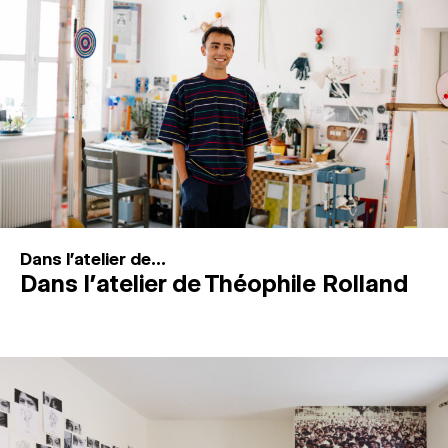
MAGAZINE
ESPACES DE PRATIQUE ARTISTIQUE
↓
Recherche
Connexion
↓
Dans l'atelier de...
Dans l’atelier de Théophile Rolland