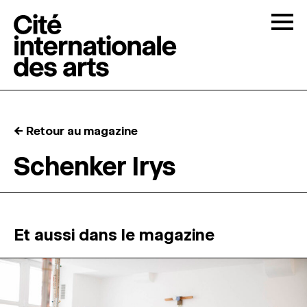
Skip to content
Togg
APPELS À CANDIDATURES
← Retour au magazine
LA CITÉ
↓
Schenker Irys
RÉSIDENCES
↓
ATELIERS OUVERTS
Et aussi dans le magazine
PROGRAMMATION