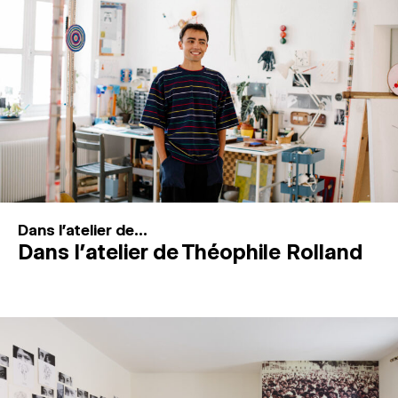
MAGAZINE
ESPACES DE PRATIQUE ARTISTIQUE
↓
Recherche
Connexion
↓
Dans l'atelier de...
Dans l’atelier de Théophile Rolland