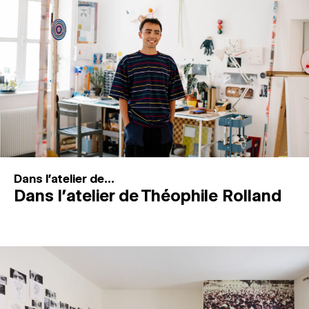
MAGAZINE
ESPACES DE PRATIQUE ARTISTIQUE
↓
Recherche
Connexion
↓
Dans l'atelier de...
Dans l’atelier de Théophile Rolland