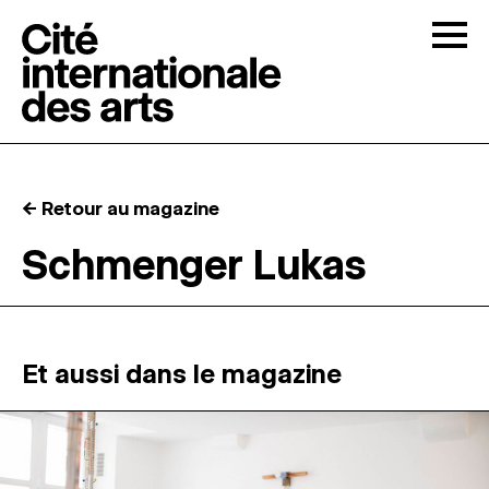
Skip to content
Togg
APPELS À CANDIDATURES
← Retour au magazine
LA CITÉ
↓
Schmenger Lukas
RÉSIDENCES
↓
ATELIERS OUVERTS
Et aussi dans le magazine
PROGRAMMATION