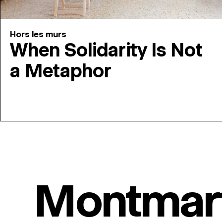
Hors les murs
When Solidarity Is Not
a Metaphor
Montmar