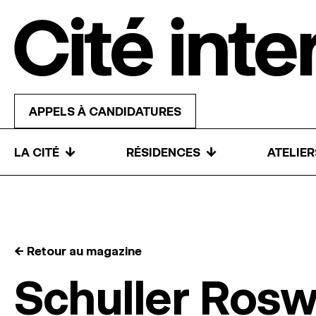
Skip to content
APPELS À CANDIDATURES
↓
↓
LA CITÉ
RÉSIDENCES
ATELIE
← Retour au magazine
Schuller Rosw