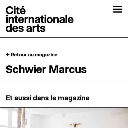
Skip to content
Togg
APPELS À CANDIDATURES
← Retour au magazine
LA CITÉ
↓
Schwier Marcus
RÉSIDENCES
↓
ATELIERS OUVERTS
Et aussi dans le magazine
PROGRAMMATION