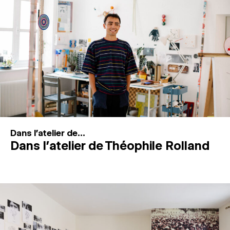
MAGAZINE
ESPACES DE PRATIQUE ARTISTIQUE
↓
Recherche
Connexion
↓
Dans l'atelier de...
Dans l’atelier de Théophile Rolland