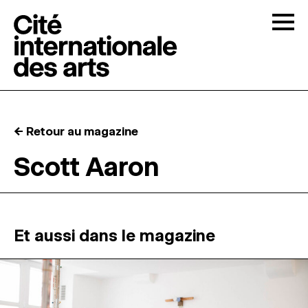
Skip to content
Togg
APPELS À CANDIDATURES
← Retour au magazine
LA CITÉ
↓
Scott Aaron
RÉSIDENCES
↓
ATELIERS OUVERTS
Et aussi dans le magazine
PROGRAMMATION