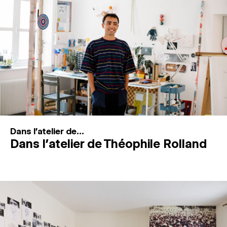
MAGAZINE
ESPACES DE PRATIQUE ARTISTIQUE
↓
Recherche
Connexion
↓
Dans l'atelier de...
Dans l’atelier de Théophile Rolland