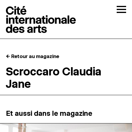
Skip to content
Togg
APPELS À CANDIDATURES
← Retour au magazine
LA CITÉ
↓
Scroccaro Claudia
Jane
RÉSIDENCES
↓
ATELIERS OUVERTS
Et aussi dans le magazine
PROGRAMMATION