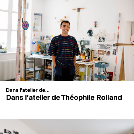
MAGAZINE
ESPACES DE PRATIQUE ARTISTIQUE
↓
Recherche
Connexion
↓
Dans l'atelier de...
Dans l’atelier de Théophile Rolland