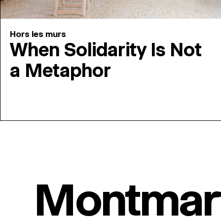
Hors les murs
When Solidarity Is Not
a Metaphor
Montmar