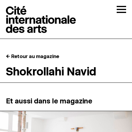
Skip to content
Togg
APPELS À CANDIDATURES
← Retour au magazine
LA CITÉ
↓
Shokrollahi Navid
RÉSIDENCES
↓
ATELIERS OUVERTS
Et aussi dans le magazine
PROGRAMMATION