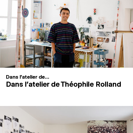
MAGAZINE
ESPACES DE PRATIQUE ARTISTIQUE
↓
Recherche
Connexion
↓
Dans l'atelier de...
Dans l’atelier de Théophile Rolland