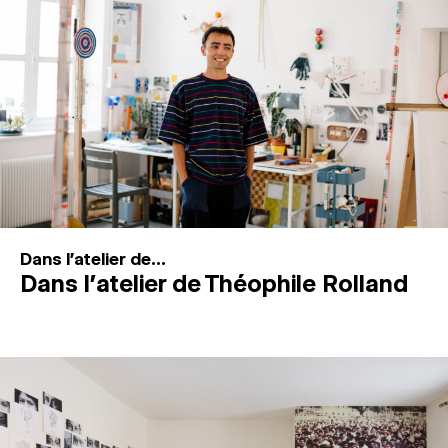
MAGAZINE
ESPACES DE PRATIQUE ARTISTIQUE
↓
Recherche
Connexion
↓
Dans l'atelier de...
Dans l’atelier de Théophile Rolland