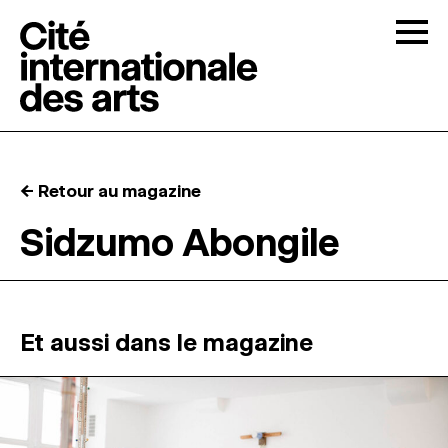
Skip to content
Togg
APPELS À CANDIDATURES
← Retour au magazine
LA CITÉ
↓
Sidzumo Abongile
RÉSIDENCES
↓
ATELIERS OUVERTS
Et aussi dans le magazine
PROGRAMMATION