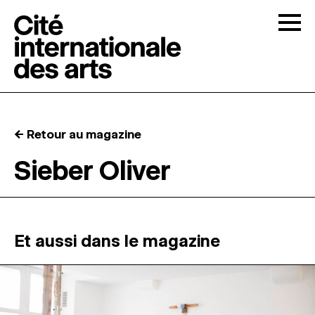
Skip to content
Togg
APPELS À CANDIDATURES
← Retour au magazine
LA CITÉ
↓
Sieber Oliver
RÉSIDENCES
↓
ATELIERS OUVERTS
Et aussi dans le magazine
PROGRAMMATION