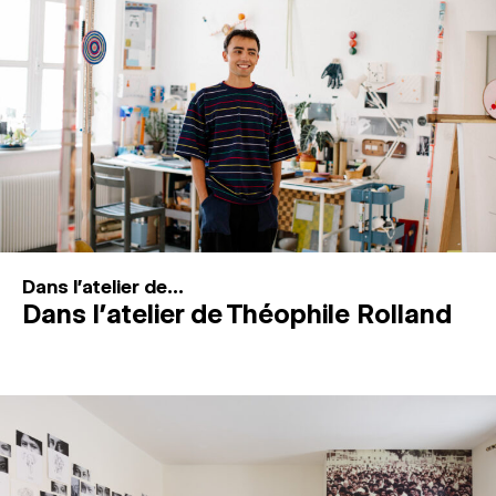
MAGAZINE
ESPACES DE PRATIQUE ARTISTIQUE
↓
Recherche
Connexion
↓
Dans l'atelier de...
Dans l’atelier de Théophile Rolland