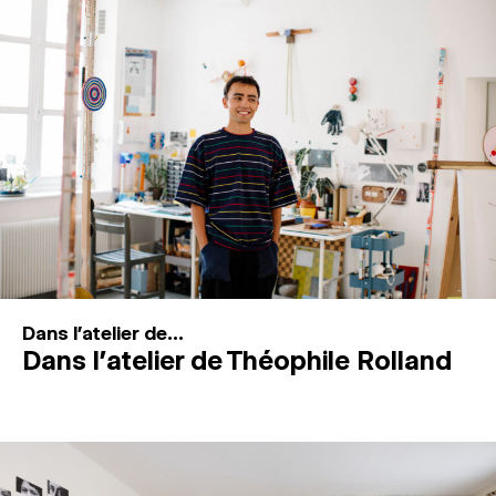
MAGAZINE
ESPACES DE PRATIQUE ARTISTIQUE
↓
Recherche
Connexion
↓
Dans l'atelier de...
Dans l’atelier de Théophile Rolland