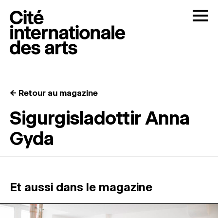
Skip to content
Togg
APPELS À CANDIDATURES
← Retour au magazine
LA CITÉ
↓
Sigurgisladottir Anna
Gyda
RÉSIDENCES
↓
ATELIERS OUVERTS
Et aussi dans le magazine
PROGRAMMATION