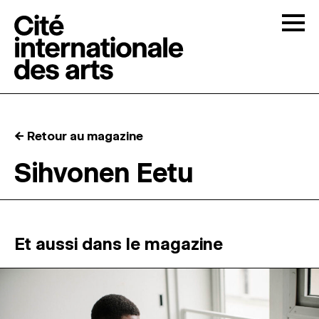
Skip to content
Togg
APPELS À CANDIDATURES
← Retour au magazine
LA CITÉ
↓
Sihvonen Eetu
RÉSIDENCES
↓
ATELIERS OUVERTS
Et aussi dans le magazine
PROGRAMMATION