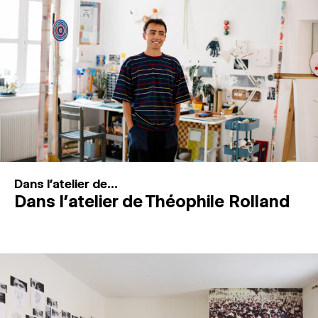
MAGAZINE
ESPACES DE PRATIQUE ARTISTIQUE
↓
Recherche
Connexion
↓
Dans l'atelier de...
Dans l’atelier de Théophile Rolland