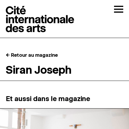
Skip to content
Togg
APPELS À CANDIDATURES
← Retour au magazine
LA CITÉ
↓
Siran Joseph
RÉSIDENCES
↓
ATELIERS OUVERTS
Et aussi dans le magazine
PROGRAMMATION