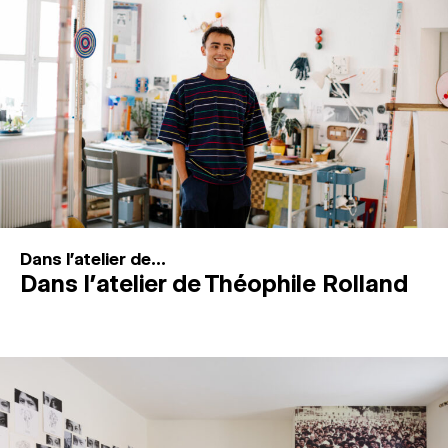
MAGAZINE
ESPACES DE PRATIQUE ARTISTIQUE
↓
Recherche
Connexion
↓
Dans l'atelier de...
Dans l’atelier de Théophile Rolland