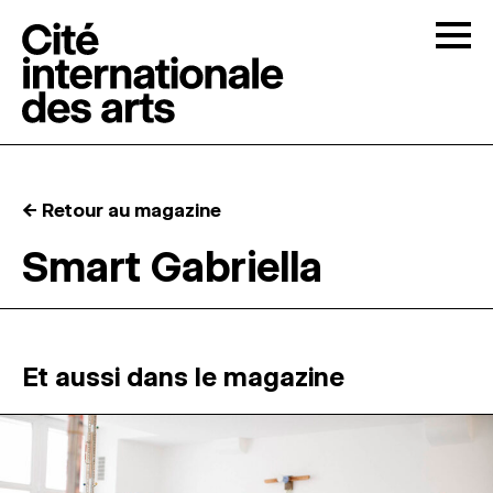
Skip to content
Togg
APPELS À CANDIDATURES
← Retour au magazine
LA CITÉ
↓
Smart Gabriella
RÉSIDENCES
↓
ATELIERS OUVERTS
Et aussi dans le magazine
PROGRAMMATION