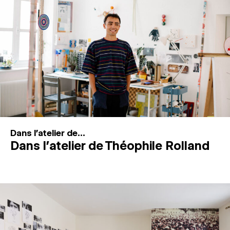
MAGAZINE
ESPACES DE PRATIQUE ARTISTIQUE
↓
Recherche
Connexion
↓
Dans l'atelier de...
Dans l’atelier de Théophile Rolland