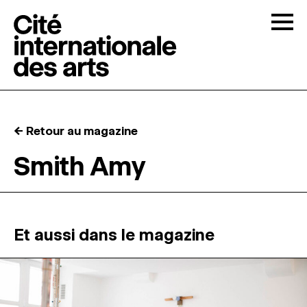
Skip to content
Togg
APPELS À CANDIDATURES
← Retour au magazine
LA CITÉ
↓
Smith Amy
RÉSIDENCES
↓
ATELIERS OUVERTS
Et aussi dans le magazine
PROGRAMMATION