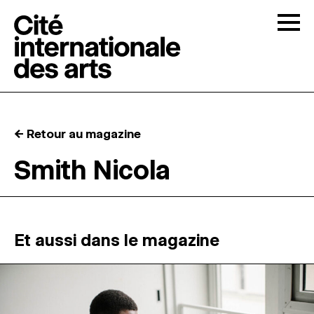
Skip to content
Togg
APPELS À CANDIDATURES
← Retour au magazine
LA CITÉ
↓
Smith Nicola
RÉSIDENCES
↓
ATELIERS OUVERTS
Et aussi dans le magazine
PROGRAMMATION