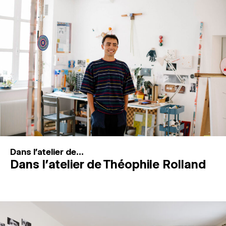
MAGAZINE
ESPACES DE PRATIQUE ARTISTIQUE
↓
Recherche
Connexion
↓
Dans l'atelier de...
Dans l’atelier de Théophile Rolland