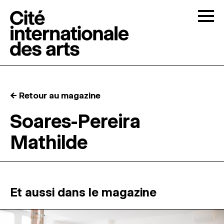
Skip to content
Togg
APPELS À CANDIDATURES
← Retour au magazine
LA CITÉ
↓
Soares-Pereira
Mathilde
RÉSIDENCES
↓
ATELIERS OUVERTS
Et aussi dans le magazine
PROGRAMMATION