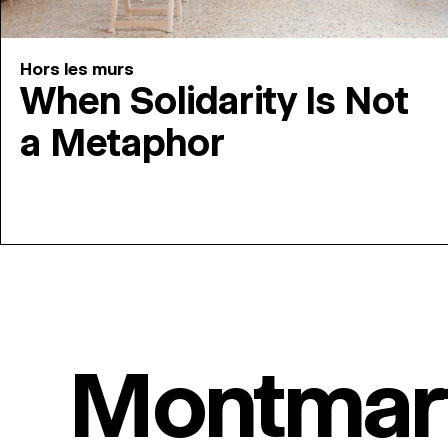
Hors les murs
When Solidarity Is Not
a Metaphor
Montmar