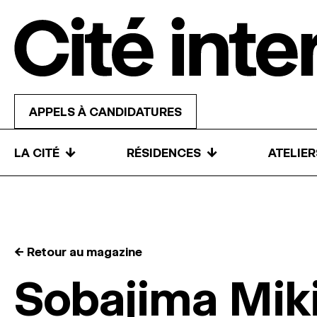
Skip to content
APPELS À CANDIDATURES
↓
↓
LA CITÉ
RÉSIDENCES
ATELIE
← Retour au magazine
Sobajima Miki