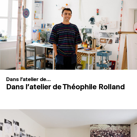
MAGAZINE
ESPACES DE PRATIQUE ARTISTIQUE
↓
Recherche
Connexion
↓
Dans l'atelier de...
Dans l’atelier de Théophile Rolland