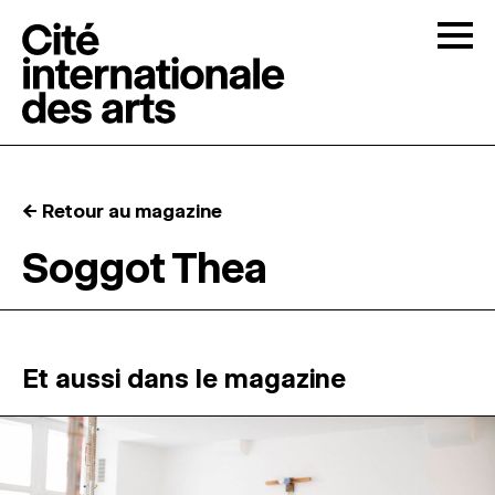
Skip to content
Togg
APPELS À CANDIDATURES
← Retour au magazine
LA CITÉ
↓
Soggot Thea
RÉSIDENCES
↓
ATELIERS OUVERTS
Et aussi dans le magazine
PROGRAMMATION