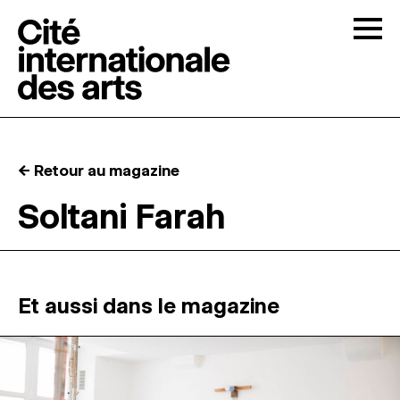
Skip to content
Togg
APPELS À CANDIDATURES
← Retour au magazine
LA CITÉ
↓
Soltani Farah
RÉSIDENCES
↓
ATELIERS OUVERTS
Et aussi dans le magazine
PROGRAMMATION