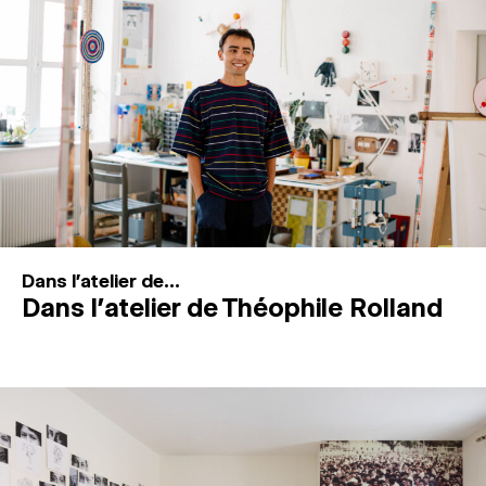
MAGAZINE
ESPACES DE PRATIQUE ARTISTIQUE
↓
Recherche
Connexion
↓
Dans l'atelier de...
Dans l’atelier de Théophile Rolland