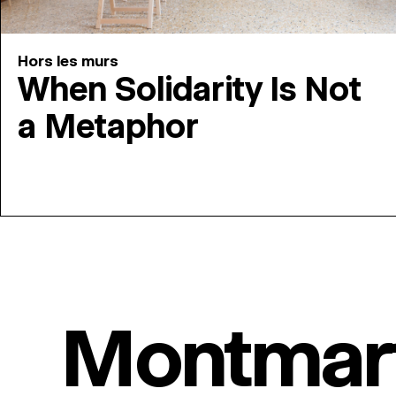
Hors les murs
When Solidarity Is Not
a Metaphor
Montmar