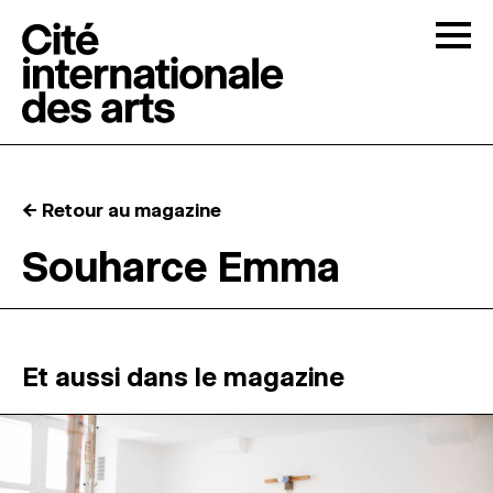
Skip to content
Togg
APPELS À CANDIDATURES
← Retour au magazine
LA CITÉ
↓
Souharce Emma
RÉSIDENCES
↓
ATELIERS OUVERTS
Et aussi dans le magazine
PROGRAMMATION