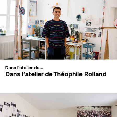
MAGAZINE
ESPACES DE PRATIQUE ARTISTIQUE
↓
Recherche
Connexion
↓
Dans l'atelier de...
Dans l’atelier de Théophile Rolland