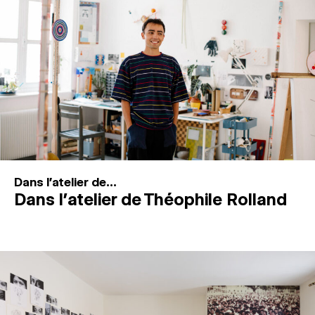
MAGAZINE
ESPACES DE PRATIQUE ARTISTIQUE
↓
Recherche
Connexion
↓
Dans l'atelier de...
Dans l’atelier de Théophile Rolland