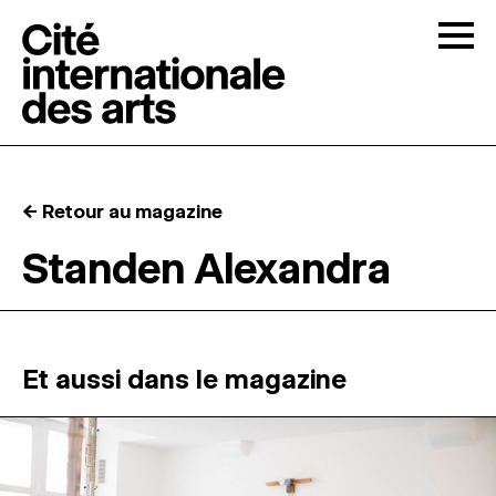
Skip to content
Togg
APPELS À CANDIDATURES
← Retour au magazine
LA CITÉ
↓
Standen Alexandra
RÉSIDENCES
↓
ATELIERS OUVERTS
Et aussi dans le magazine
PROGRAMMATION