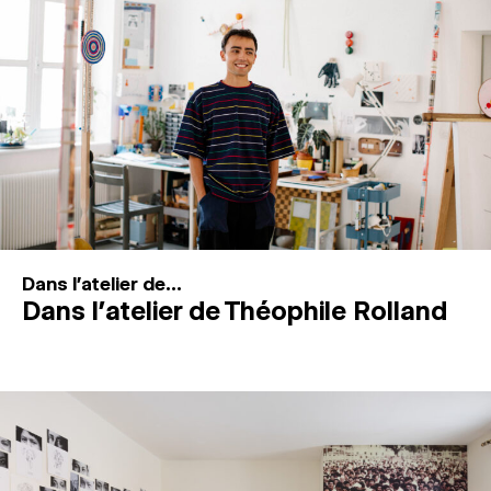
MAGAZINE
ESPACES DE PRATIQUE ARTISTIQUE
↓
Recherche
Connexion
↓
Dans l'atelier de...
Dans l’atelier de Théophile Rolland