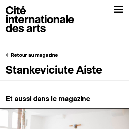
Skip to content
Togg
APPELS À CANDIDATURES
← Retour au magazine
LA CITÉ
↓
Stankeviciute Aiste
RÉSIDENCES
↓
ATELIERS OUVERTS
Et aussi dans le magazine
PROGRAMMATION