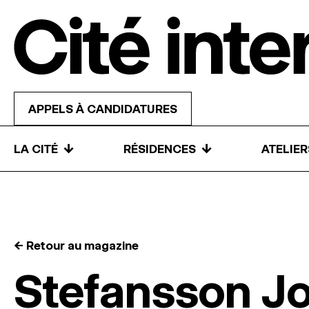
Skip to content
APPELS À CANDIDATURES
↓
↓
LA CITÉ
RÉSIDENCES
ATELIE
← Retour au magazine
Stefansson J