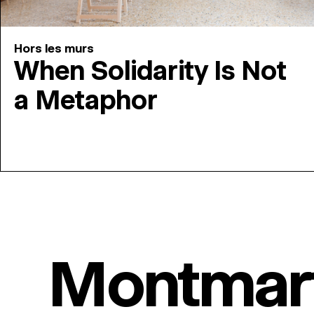
Hors les murs
When Solidarity Is Not
a Metaphor
Montmar