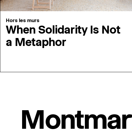
Hors les murs
When Solidarity Is Not
a Metaphor
Montmar