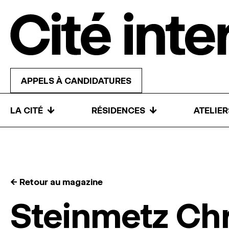
Skip to content
APPELS À CANDIDATURES
↓
↓
LA CITÉ
RÉSIDENCES
ATELIE
← Retour au magazine
Steinmetz Chr