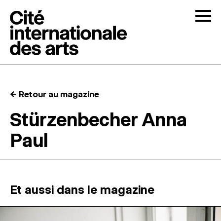
Skip to content
Togg
APPELS À CANDIDATURES
← Retour au magazine
LA CITÉ
↓
Stürzenbecher Anna
Paul
RÉSIDENCES
↓
ATELIERS OUVERTS
Et aussi dans le magazine
PROGRAMMATION