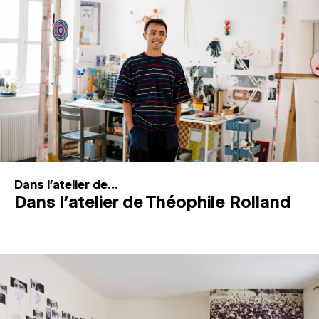
MAGAZINE
ESPACES DE PRATIQUE ARTISTIQUE
↓
Recherche
Connexion
↓
Dans l'atelier de...
Dans l’atelier de Théophile Rolland