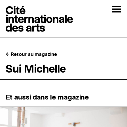
Skip to content
Togg
APPELS À CANDIDATURES
← Retour au magazine
LA CITÉ
↓
Sui Michelle
RÉSIDENCES
↓
ATELIERS OUVERTS
Et aussi dans le magazine
PROGRAMMATION