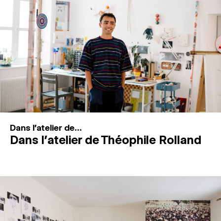
MAGAZINE
ESPACES DE PRATIQUE ARTISTIQUE
↓
Recherche
Connexion
↓
Dans l'atelier de...
Dans l’atelier de Théophile Rolland