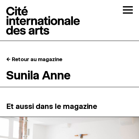
Skip to content
Togg
APPELS À CANDIDATURES
← Retour au magazine
LA CITÉ
↓
Sunila Anne
RÉSIDENCES
↓
ATELIERS OUVERTS
Et aussi dans le magazine
PROGRAMMATION