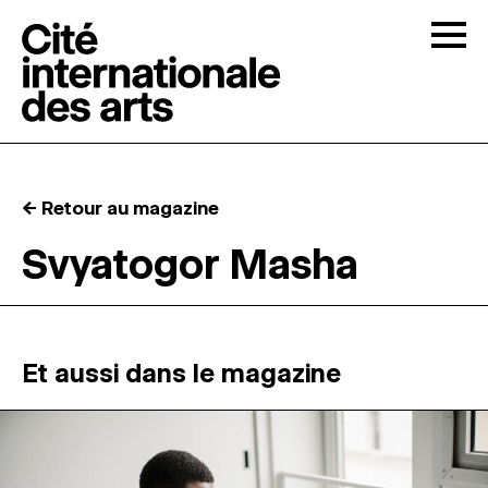
Skip to content
Togg
APPELS À CANDIDATURES
← Retour au magazine
LA CITÉ
↓
Svyatogor Masha
RÉSIDENCES
↓
ATELIERS OUVERTS
Et aussi dans le magazine
PROGRAMMATION