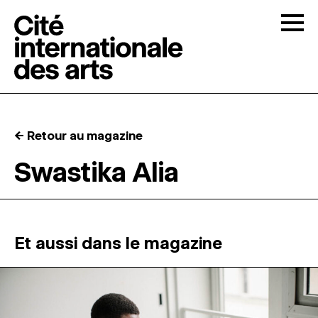
Skip to content
Togg
APPELS À CANDIDATURES
← Retour au magazine
LA CITÉ
↓
Swastika Alia
RÉSIDENCES
↓
ATELIERS OUVERTS
Et aussi dans le magazine
PROGRAMMATION