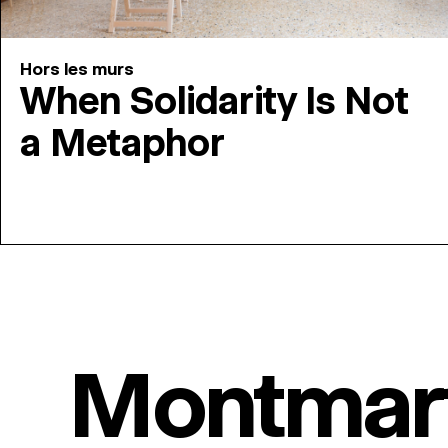
Hors les murs
When Solidarity Is Not
a Metaphor
Montmar