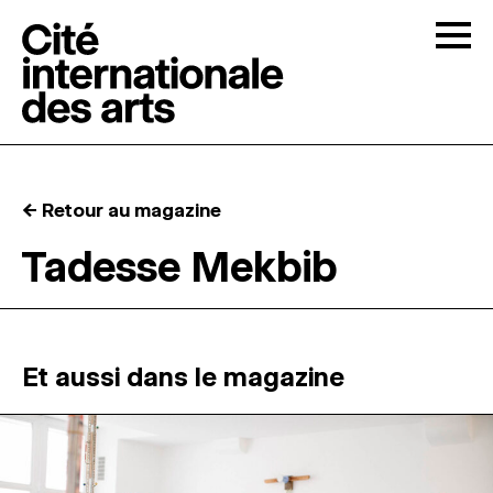
Skip to content
Togg
APPELS À CANDIDATURES
← Retour au magazine
LA CITÉ
↓
Tadesse Mekbib
RÉSIDENCES
↓
ATELIERS OUVERTS
Et aussi dans le magazine
PROGRAMMATION