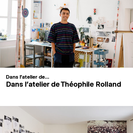
MAGAZINE
ESPACES DE PRATIQUE ARTISTIQUE
↓
Recherche
Connexion
↓
Dans l'atelier de...
Dans l’atelier de Théophile Rolland