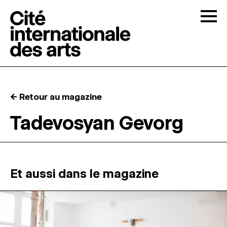
Skip to content
Togg
APPELS À CANDIDATURES
← Retour au magazine
LA CITÉ
↓
Tadevosyan Gevorg
RÉSIDENCES
↓
ATELIERS OUVERTS
Et aussi dans le magazine
PROGRAMMATION