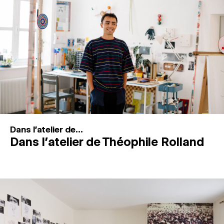
MAGAZINE
ESPACES DE PRATIQUE ARTISTIQUE
↓
Recherche
Connexion
↓
Dans l'atelier de...
Dans l’atelier de Théophile Rolland