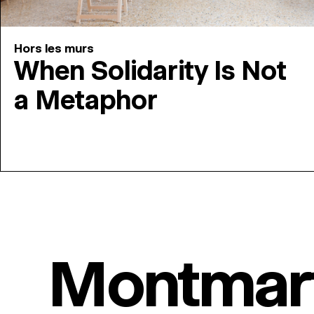
Hors les murs
When Solidarity Is Not
a Metaphor
Montmar