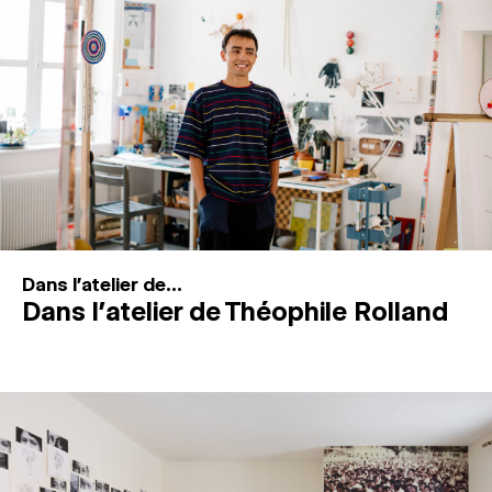
MAGAZINE
ESPACES DE PRATIQUE ARTISTIQUE
↓
Recherche
Connexion
↓
Dans l'atelier de...
Dans l’atelier de Théophile Rolland