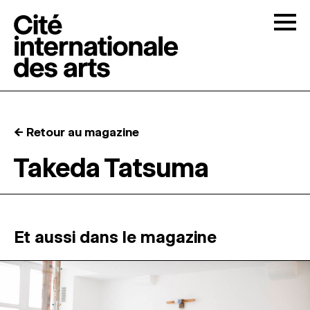
Skip to content
Togg
APPELS À CANDIDATURES
← Retour au magazine
LA CITÉ
↓
Takeda Tatsuma
RÉSIDENCES
↓
ATELIERS OUVERTS
Et aussi dans le magazine
PROGRAMMATION