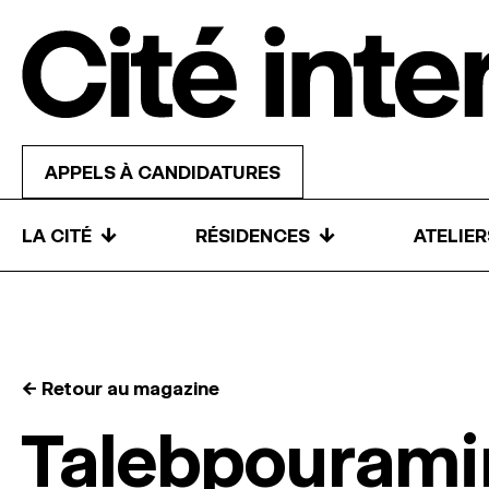
Skip to content
APPELS À CANDIDATURES
↓
↓
LA CITÉ
RÉSIDENCES
ATELIE
← Retour au magazine
Talebpouramir