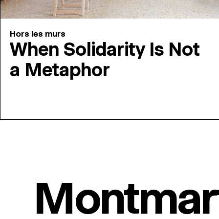
Hors les murs
When Solidarity Is Not
a Metaphor
Montmar