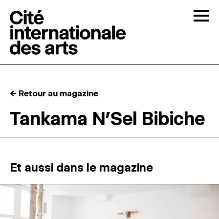
Skip to content
Togg
APPELS À CANDIDATURES
← Retour au magazine
LA CITÉ
↓
Tankama N’Sel Bibiche
RÉSIDENCES
↓
ATELIERS OUVERTS
Et aussi dans le magazine
PROGRAMMATION