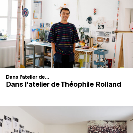
MAGAZINE
ESPACES DE PRATIQUE ARTISTIQUE
↓
Recherche
Connexion
↓
Dans l'atelier de...
Dans l’atelier de Théophile Rolland