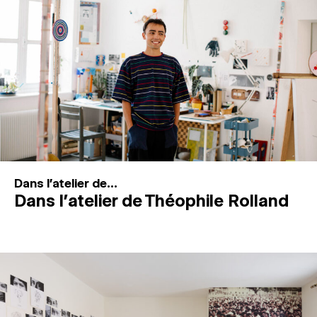
MAGAZINE
ESPACES DE PRATIQUE ARTISTIQUE
↓
Recherche
Connexion
↓
Dans l'atelier de...
Dans l’atelier de Théophile Rolland