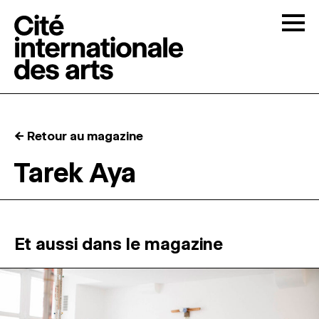
Skip to content
Togg
APPELS À CANDIDATURES
← Retour au magazine
LA CITÉ
↓
Tarek Aya
RÉSIDENCES
↓
ATELIERS OUVERTS
Et aussi dans le magazine
PROGRAMMATION