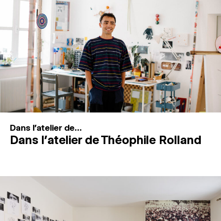
MAGAZINE
ESPACES DE PRATIQUE ARTISTIQUE
↓
Recherche
Connexion
↓
Dans l'atelier de...
Dans l’atelier de Théophile Rolland