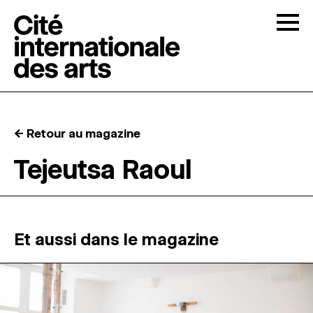
Skip to content
Togg
APPELS À CANDIDATURES
← Retour au magazine
LA CITÉ
↓
Tejeutsa Raoul
RÉSIDENCES
↓
ATELIERS OUVERTS
Et aussi dans le magazine
PROGRAMMATION