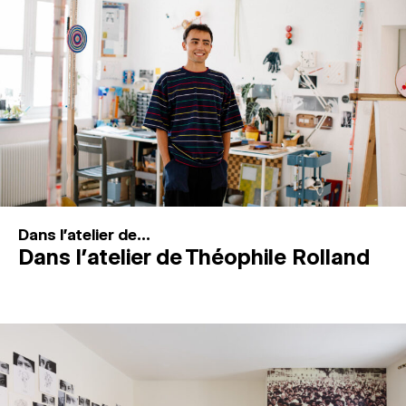
MAGAZINE
ESPACES DE PRATIQUE ARTISTIQUE
↓
Recherche
Connexion
↓
Dans l'atelier de...
Dans l’atelier de Théophile Rolland