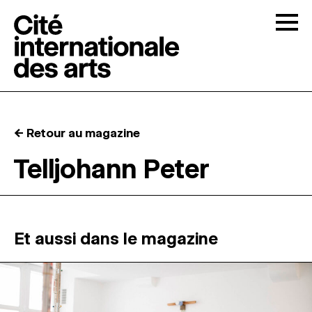
Skip to content
Togg
APPELS À CANDIDATURES
← Retour au magazine
LA CITÉ
↓
Telljohann Peter
RÉSIDENCES
↓
ATELIERS OUVERTS
Et aussi dans le magazine
PROGRAMMATION