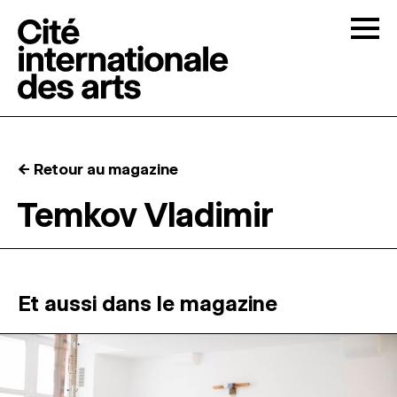
Skip to content
Togg
APPELS À CANDIDATURES
← Retour au magazine
LA CITÉ
↓
Temkov Vladimir
RÉSIDENCES
↓
ATELIERS OUVERTS
Et aussi dans le magazine
PROGRAMMATION