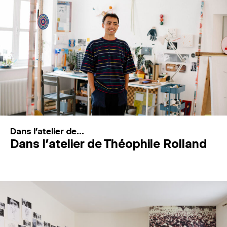
MAGAZINE
ESPACES DE PRATIQUE ARTISTIQUE
↓
Recherche
Connexion
↓
Dans l'atelier de...
Dans l’atelier de Théophile Rolland