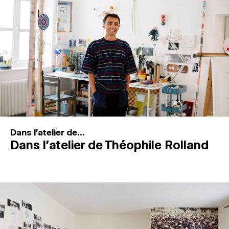
MAGAZINE
ESPACES DE PRATIQUE ARTISTIQUE
↓
Recherche
Connexion
↓
Dans l'atelier de...
Dans l’atelier de Théophile Rolland