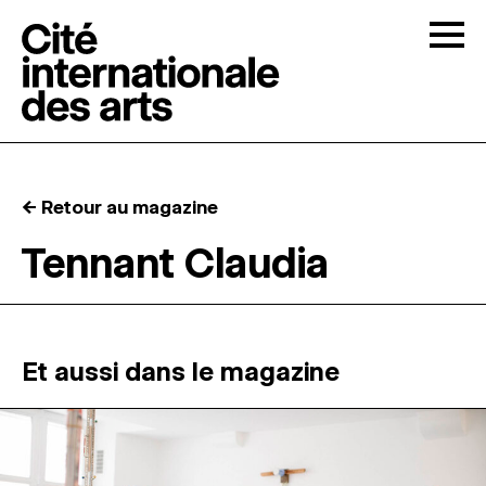
Skip to content
Togg
APPELS À CANDIDATURES
← Retour au magazine
LA CITÉ
↓
Tennant Claudia
RÉSIDENCES
↓
ATELIERS OUVERTS
Et aussi dans le magazine
PROGRAMMATION