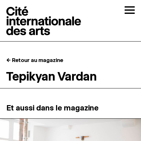
Skip to content
Togg
APPELS À CANDIDATURES
← Retour au magazine
LA CITÉ
↓
Tepikyan Vardan
RÉSIDENCES
↓
ATELIERS OUVERTS
Et aussi dans le magazine
PROGRAMMATION