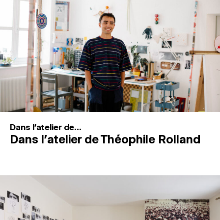
MAGAZINE
ESPACES DE PRATIQUE ARTISTIQUE
↓
Recherche
Connexion
↓
Dans l'atelier de...
Dans l’atelier de Théophile Rolland