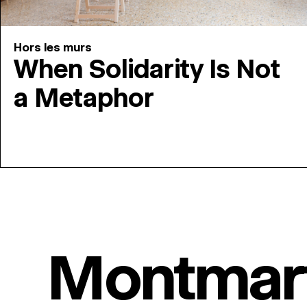
Hors les murs
When Solidarity Is Not
a Metaphor
Montmar