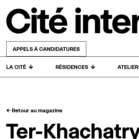
Skip to content
APPELS À CANDIDATURES
↓
↓
LA CITÉ
RÉSIDENCES
ATELIE
← Retour au magazine
Ter-Khachatr